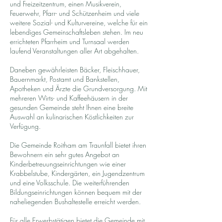
und Freizeitzentrum, einen Musikverein,
Feuerwehr, Pfarr- und Schützenheim und viele
weitere Sozial- und Kulturvereine, welche für ein
lebendiges Gemeinschaftsleben stehen. Im neu
errichteten Pfarrheim und Turnsaal werden
laufend Veranstaltungen aller Art abgehalten.
Daneben gewährleisten Bäcker, Fleischhauer,
Bauernmarkt, Postamt und Bankstellen,
Apotheken und Ärzte die Grundversorgung. Mit
mehreren Wirts- und Kaffeehäusern in der
gesunden Gemeinde steht Ihnen eine breite
Auswahl an kulinarischen Köstlichkeiten zur
Verfügung.
Die Gemeinde Roitham am Traunfall bietet ihren
Bewohnern ein sehr gutes Angebot an
Kinderbetreuungseinrichtungen wie einer
Krabbelstube, Kindergärten, ein Jugendzentrum
und eine Volksschule. Die weiterführenden
Bildungseinrichtungen können bequem mit der
naheliegenden Bushaltestelle erreicht werden.
Für alle Erwerbstätigen bietet die Gemeinde mit