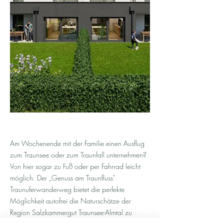
Am Wochenende mit der Familie einen Ausflug
zum Traunsee oder zum Traunfall unternehmen?
Von hier sogar zu Fuß oder per Fahrrad leicht
möglich. Der „Genuss am Traunfluss"
Traunuferwanderweg bietet die perfekte
Möglichkeit autofrei die Naturschätze der
Region Salzkammergut Traunsee-Almtal zu
erkunden.