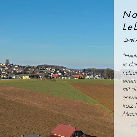
Na
Le
Zwei 
"Heut
je da
nutze
einen
mit d
entwi
trotz 
Maxim